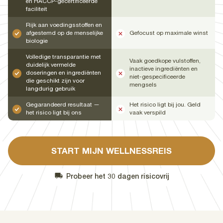
en HACCP-gecertificeerde
faciliteit
Rijk aan voedingsstoffen en
afgestemd op de menselijke
Gefocust op maximale winst
biologie
Volledige transparantie met
Vaak goedkope vulstoffen,
duidelijk vermelde
inactieve ingrediënten en
doseringen en ingrediënten
niet-gespecificeerde
die geschikt zijn voor
mengsels
langdurig gebruik
Gegarandeerd resultaat —
Het risico ligt bij jou. Geld
het risico ligt bij ons
vaak verspild
START MIJN WELLNESSREIS
Probeer het 30 dagen risicovrij