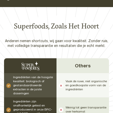
Superfoods, Zoals Het Hoort
Anderen nemen shortcuts, wij gaan voor kwaliteit. Zonder ruis,
met volledige transparantie en resultaten die je echt merkt.
Others
Ingrediënten van de hoogste
kwaliteit: biologisch of
Vaak de ruwe, niet organische
gestandaardiseerde
en goedkoopste vorm van de
extracten in de juiste
ingrediënten
doseringen
Ingrediënten zijn
onafhankelijk getest en
Weinig tot geen transparantie
geproduceerd in onze BRC-
over herkomst