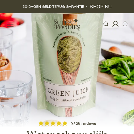
Meteen
SHOP NU
naar de
30-DAGEN GELD TERUG GARANTIE
content
Inloggen
Winkelwag
9.528+ reviews