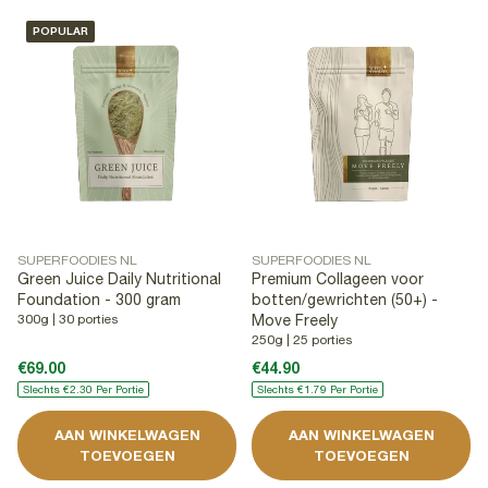
POPULAR
SUPERFOODIES NL
SUPERFOODIES NL
Green Juice Daily Nutritional
Premium Collageen voor
Foundation - 300 gram
botten/gewrichten (50+) -
300g | 30 porties
Move Freely
250g | 25 porties
€69.00
€44.90
Slechts €2.30 Per Portie
Slechts €1.79 Per Portie
AAN WINKELWAGEN
AAN WINKELWAGEN
TOEVOEGEN
TOEVOEGEN